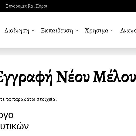
Συνδρομές Και Πόροι
Διοίκηση
Εκπαιδευση
Χρησιμα
Ανακο
Εγγραφή Νέου Μέλου
τε τα παρακάτω στοιχεία: