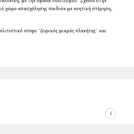
σαλονίκη, με την ομάδα πολιτισμού ¨Σχεδία στην
κό χώρο απασχόλησης παιδιών με νοητική στέρηση,
ολιτιστικό σύλλογο ¨Λυρικός μικρός πλανήτης¨ και