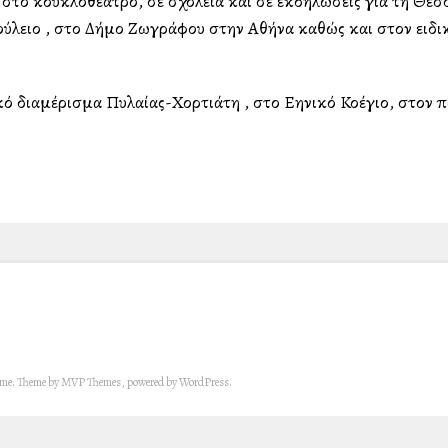
 στο κουκλοθέατρο, σε σχολεία και σε εκδηλώσεις για τη Θεσ
ύλειο , στο Δήμο Ζωγράφου στην Αθήνα καθώς και στον ειδι
διαμέρισμα Πυλαίας-Χορτιάτη , στο Ελληνικό Κολλέγιο, στον π
eme. Theme by MVP Themes, powered by WordPress.