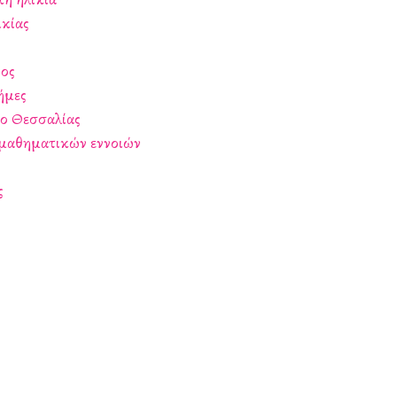
ικίας
ρος
ήμες
ο Θεσσαλίας
ν μαθηματικών εννοιών
ς