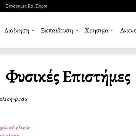
Συνδρομές Και Πόροι
Διοίκηση
Εκπαιδευση
Χρησιμα
Ανακο
Φυσικές Επιστήμες
ολική ηλικία
ολική ηλικία
ή ηλικία