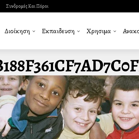
Συνδρομές Και Πόροι
Διοίκηση
Εκπαιδευση
Χρησιμα
Ανακο
188F361CF7AD7C0