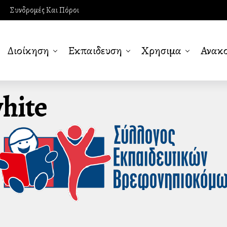
Συνδρομές Και Πόροι
Διοίκηση
Εκπαιδευση
Χρησιμα
Ανακο
hite