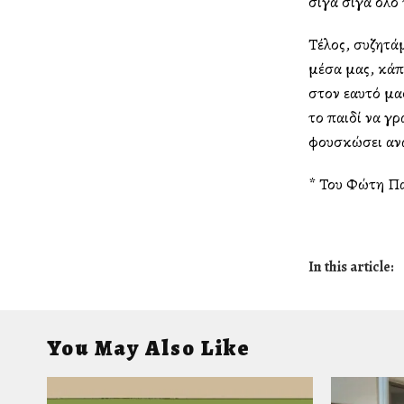
σιγά σιγά όλο 
Τέλος, συζητά
μέσα μας, κάπ
στον εαυτό μα
το παιδί να γρ
φουσκώσει ανά
* Του Φώτη Π
In this article:
You May Also Like