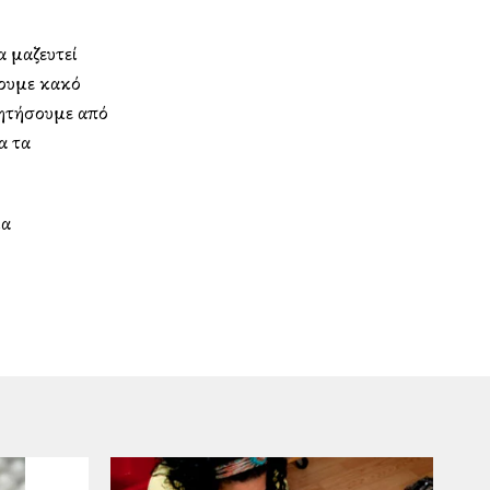
α μαζευτεί
νουμε κακό
ζητήσουμε από
α τα
ία