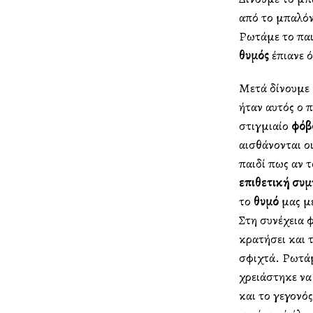
από το μπαλόν
Ρωτάμε το παι
θυμός
έπιανε 
Μετά δίνουμε 
ήταν αυτός ο π
στιγμιαίο
φόβ
αισθάνονται οι
παιδί πως αν 
επιθετική συ
το
θυμό
μας με
Στη συνέχεια φ
κρατήσει και τ
σφιχτά. Ρωτάμε
χρειάστηκε να 
και το γεγονός