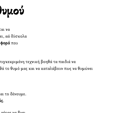
 θυμού
αι να
, αλλά δύσκολα
ιφορά
που
συγκεκριμένη τεχνική βοηθά τα παιδιά να
ρθά το θυμό μας και να καταλάβουν πως να θυμώνει
αι το δένουμε.
ός
.
 αέρας να βγει