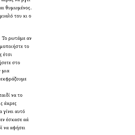
ναι θυμωμένος.
μυαλό του κι ο
. Το ρωτάμε αν
ιμοποιήστε το
ς έτσι
ήσετε στο
 μια
α εκφράζουμε
παιδί να το
ις άκρες
α γίνει αυτό
ν έσκασε αλλά
δί να αφήσει