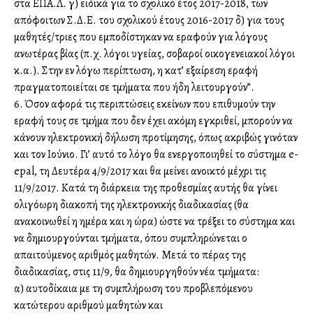
στα ΕΠΑ.Λ. γ) ειδικά για το σχολικό έτος 2017-2018, των
απόφοιτων Σ.Δ.Ε. του σχολικού έτους 2016-2017 δ) για τους
μαθητές/τριες που εμποδίστηκαν να εγγραφούν για λόγους
ανωτέρας βίας (π.χ. λόγοι υγείας, σοβαροί οικογενειακοί λόγοι
κ.α.). Στην εν λόγω περίπτωση, η κατ’ εξαίρεση εγγραφή
πραγματοποιείται σε τμήματα που ήδη λειτουργούν”.
6. Όσον αφορά τις περιπτώσεις εκείνων που επιθυμούν την
εγγραφή τους σε τμήμα που δεν έχει ακόμη εγκριθεί, μπορούν να
κάνουν ηλεκτρονική δήλωση προτίμησης, όπως ακριβώς γινόταν
και τον Ιούνιο. Γι’ αυτό το λόγο θα ενεργοποιηθεί το σύστημα e-
epal, τη Δευτέρα 4/9/2017 και θα μείνει ανοικτό μέχρι τις
11/9/2017. Κατά τη διάρκεια της προθεσμίας αυτής θα γίνει
ολιγόωρη διακοπή της ηλεκτρονικής διαδικασίας (θα
ανακοινωθεί η ημέρα και η ώρα) ώστε να τρέξει το σύστημα και
να δημιουργούνται τμήματα, όπου συμπληρώνεται ο
απαιτούμενος αριθμός μαθητών. Μετά το πέρας της
διαδικασίας, στις 11/9, θα δημιουργηθούν νέα τμήματα:
α) αυτοδίκαια με τη συμπλήρωση του προβλεπόμενου
κατώτερου αριθμού μαθητών και