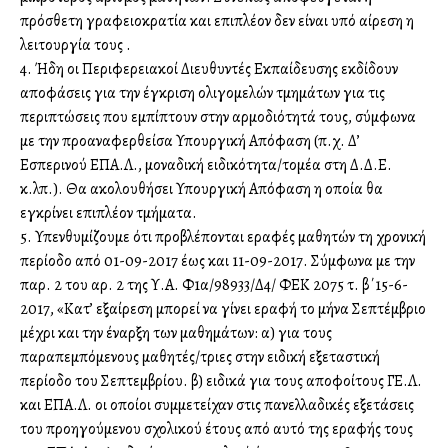
πρόσθετη γραφειοκρατία και επιπλέον δεν είναι υπό αίρεση η
λειτουργία τους .
4. Ήδη οι Περιφερειακοί Διευθυντές Εκπαίδευσης εκδίδουν
αποφάσεις για την έγκριση ολιγομελών τμημάτων για τις
περιπτώσεις που εμπίπτουν στην αρμοδιότητά τους, σύμφωνα
με την προαναφερθείσα Υπουργική Απόφαση (π.χ. Δ’
Εσπερινού ΕΠΑ.Λ., μοναδική ειδικότητα/τομέα στη Δ.Δ.Ε.
κ.λπ.). Θα ακολουθήσει Υπουργική Απόφαση η οποία θα
εγκρίνει επιπλέον τμήματα.
5. Υπενθυμίζουμε ότι προβλέπονται εγγραφές μαθητών τη χρονική
περίοδο από 01-09-2017 έως και 11-09-2017. Σύμφωνα με την
παρ. 2 του αρ. 2 της Υ.Α. Φ1α/98933/Δ4/ ΦΕΚ 2075 τ. β΄15-6-
2017, «Κατ’ εξαίρεση μπορεί να γίνει εγγραφή το μήνα Σεπτέμβριο
μέχρι και την έναρξη των μαθημάτων: α) για τους
παραπεμπόμενους μαθητές/τριες στην ειδική εξεταστική
περίοδο του Σεπτεμβρίου. β) ειδικά για τους αποφοίτους ΓΕ.Λ.
και ΕΠΑ.Λ. οι οποίοι συμμετείχαν στις πανελλαδικές εξετάσεις
του προηγούμενου σχολικού έτους από αυτό της εγγραφής τους