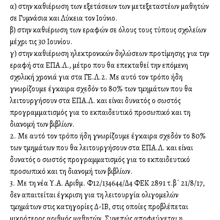
α) στην καθιέρωση των εξετάσεων των μετεξεταστέων μαθητών
σε Γυμνάσια και Λύκεια τον Ιούνιο.
β) στην καθιέρωση των εγγραφών σε όλους τους τύπους σχολείων
μέχρι τις 30 Ιουνίου.
γ) στην καθιέρωση ηλεκτρονικών δηλώσεων προτίμησης για την
εγγραφή στα ΕΠΑ.Λ., μέτρο που θα επεκταθεί την επόμενη
σχολική χρονιά για στα ΓΕ.Λ.2. Με αυτό τον τρόπο ήδη
γνωρίζουμε έγκαιρα σχεδόν το 80% των τμημάτων που θα
λειτουργήσουν στα ΕΠΑ.Λ. και είναι δυνατός ο σωστός
προγραμματισμός για το εκπαιδευτικό προσωπικό και τη
διανομή των βιβλίων.
2. Με αυτό τον τρόπο ήδη γνωρίζουμε έγκαιρα σχεδόν το 80%
των τμημάτων που θα λειτουργήσουν στα ΕΠΑ.Λ. και είναι
δυνατός ο σωστός προγραμματισμός για το εκπαιδευτικό
προσωπικό και τη διανομή των βιβλίων.
3. Με τη νέα Υ.Α. Αριθμ. Φ12/134644/Δ4 ΦΕΚ 2891 τ.β΄ 21/8/17,
δεν απαιτείται έγκριση για τη λειτουργία ολιγομελών
τμημάτων στις κατηγορίες Δ-ΙΒ, στις οποίες προβλέπεται
μικρότερος αριθμός μαθητών. Συνεπώς αποφεύγεται η