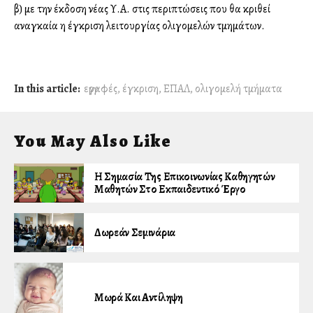
β) με την έκδοση νέας Υ.Α. στις περιπτώσεις που θα κριθεί
αναγκαία η έγκριση λειτουργίας ολιγομελών τμημάτων.
In this article:
εγγραφές
,
έγκριση
,
ΕΠΑΛ
,
ολιγομελή τμήματα
You May Also Like
Η Σημασία Της Επικοινωνίας Καθηγητών
Μαθητών Στο Εκπαιδευτικό Έργο
Δωρεάν Σεμινάρια
Μωρά Και Αντίληψη