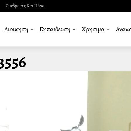
Συνδρομές Και Πόροι
Διοίκηση
Εκπαιδευση
Χρησιμα
Ανακο
3556