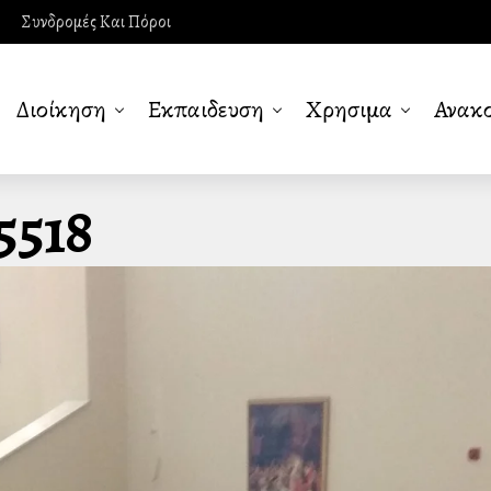
Συνδρομές Και Πόροι
Διοίκηση
Εκπαιδευση
Χρησιμα
Ανακο
5518