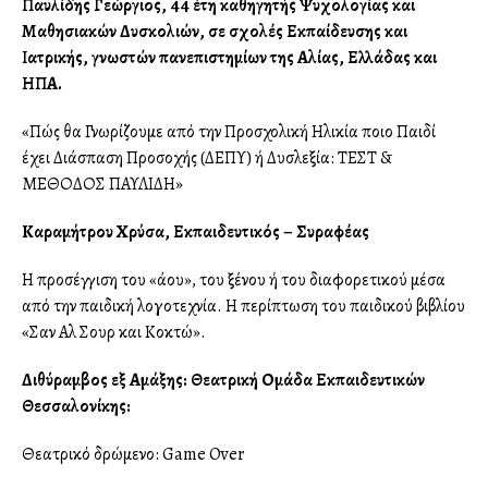
Παυλίδης Γεώργιος, 44 έτη καθηγητής Ψυχολογίας και
Μαθησιακών Δυσκολιών, σε σχολές Εκπαίδευσης και
Ιατρικής, γνωστών πανεπιστημίων της Αγγλίας, Ελλάδας και
ΗΠΑ.
«Πώς θα Γνωρίζουμε από την Προσχολική Ηλικία ποιο Παιδί
έχει Διάσπαση Προσοχής (ΔΕΠΥ) ή Δυσλεξία: ΤΕΣΤ &
ΜΕΘΟΔΟΣ ΠΑΥΛΙΔΗ»
Kαραμήτρου Χρύσα, Εκπαιδευτικός – Συγγραφέας
Η προσέγγιση του «άλλου», του ξένου ή του διαφορετικού μέσα
από την παιδική λογοτεχνία. Η περίπτωση του παιδικού βιβλίου
«Σαν Αλ Σουρ και Κοκτώ».
Διθύραμβος εξ Αμάξης: Θεατρική Ομάδα Εκπαιδευτικών
Θεσσαλονίκης:
Θεατρικό δρώμενο: Game Over