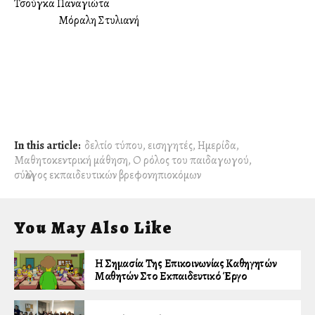
Τσούγκα Παναγιώτα
Μόραλη Στυλιανή
In this article:
δελτίο τύπου
,
εισηγητές
,
Ημερίδα
,
Μαθητοκεντρική μάθηση
,
Ο ρόλος του παιδαγωγού
,
σύλλογος εκπαιδευτικών βρεφονηπιοκόμων
You May Also Like
Η Σημασία Της Επικοινωνίας Καθηγητών
Μαθητών Στο Εκπαιδευτικό Έργο