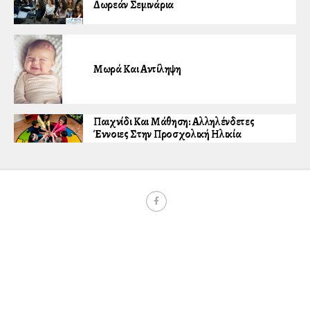
Δωρεάν Σεμινάρια
Μωρά Και Αντίληψη
Παιχνίδι Και Μάθηση: Αλληλένδετες
Έννοιες Στην Προσχολική Ηλικία