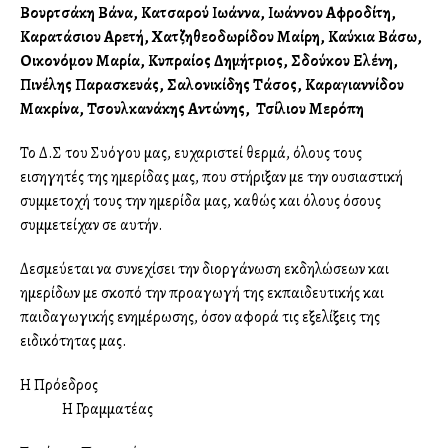
Βουρτσάκη Βάνα, Κατσαρού Ιωάννα, Ιωάννου Αφροδίτη,
Καρατάσιου Αρετή, Χατζηθεοδωρίδου Μαίρη, Καύκια Βάσω,
Οικονόμου Μαρία, Κυπραίος Δημήτριος, Σδούκου Ελένη,
Πινέλης Παρασκευάς, Σαλονικίδης Τάσος, Καραγιαννίδου
Μακρίνα, Τσουλκανάκης Αντώνης, Τσίλιου Μερόπη
Το Δ.Σ του Συλλόγου μας, ευχαριστεί θερμά, όλους τους
εισηγητές της ημερίδας μας, που στήριξαν με την ουσιαστική
συμμετοχή τους την ημερίδα μας, καθώς και όλους όσους
συμμετείχαν σε αυτήν.
Δεσμεύεται να συνεχίσει την διοργάνωση εκδηλώσεων και
ημερίδων με σκοπό την προαγωγή της εκπαιδευτικής και
παιδαγωγικής ενημέρωσης, όσον αφορά τις εξελίξεις της
ειδικότητας μας.
Η Πρόεδρος
Η Γραμματέας