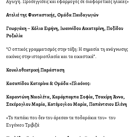
Αγωγή. Προσεγγίσεις και εφαρμογές σε διαφορετικές ηλικίες»
Ατελιέ της Φανταστικής, Ομάδα Παιδαγωγών
Γεωργάκη – Κόλια Ειρήνη, Ιωαννίδου Αικατερίνη, Ποζίδου
Ροζαλία
“Ο οπτικός γραμματισμός στην τάξη: Η σημασία τη ανάγνωσης
εικόνας στην ιστοριοπλασία και τα εικαστικά”.
Κουκλοθεατρική Παράσταση
Κασαπίδου Κατερίνα & Oμάδα «Πλαγγόνες:
Καραντώνη Νικολέτα, Καράμπαμπα Σοφία, Τσακίρη Άννα,
Σεκέρογλου Μαρία, Κατέμογλου Μαρία, Παπάντσιου Ελένη
«Το παπάκι που δεν του άρεσαν τα ποδαράκια του» του
Ευγένιου Τριβιζά