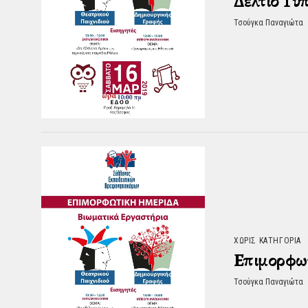
Δελτίο Τύ
Τσούγκα Παναγιώτα
ΧΩΡΊΣ ΚΑΤΗΓΟΡΊΑ
Επιμορφω
Τσούγκα Παναγιώτα