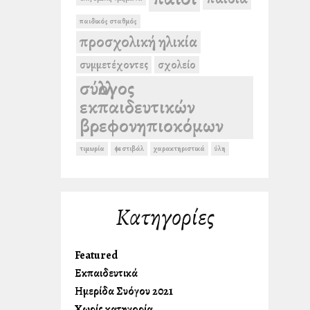
παιδικός σταθμός
προσχολική ηλικία
συμμετέχοντες
σχολείο
σύλλογος
εκπαιδευτικών
βρεφονηπιοκόμων
τιμωρία
φεστιβάλ
χαρακτηριστικά
ύλη
Kατηγορίες
Featured
Εκπαιδευτικά
Ημερίδα Συλλόγου 2021
Χωρίς κατηγορία