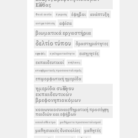
Ελλάδας
έφηβοι
ανάπτυξη
Φαιά ουσία
έγκριση
αφίσα
αντιμετώπιση
βιωματικά εργαστήρια
δελτίο τύπου
δραστηριότητες
εισηγητές
εγγραφές
εγκληματικότητα
εκπαιδευτικοί
ενήλικας
επαγγελματικός προσανατολισμός
επιμορφωτική ημερίδα
ημερίδα συλλόγου
εκπαιδευτικών
βρεφονηπιοκόμων
κοινωνικοσυναισθηματική προσέγγιση
παιδιών και εφήβων
κουκλοθέατρο
μαθήματα προσανατολισμού
μαθησιακές δυσκολίες
μαθητές