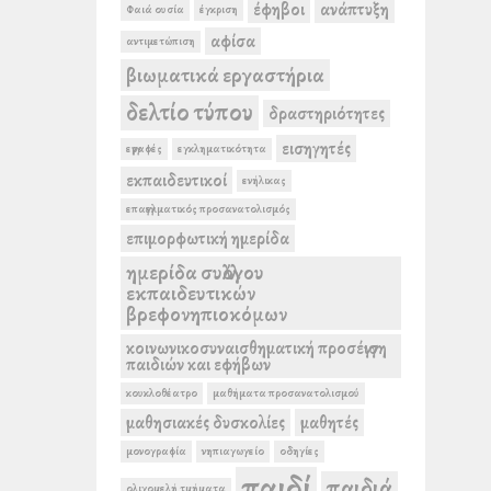
έφηβοι
ανάπτυξη
Φαιά ουσία
έγκριση
αφίσα
αντιμετώπιση
βιωματικά εργαστήρια
δελτίο τύπου
δραστηριότητες
εισηγητές
εγγραφές
εγκληματικότητα
εκπαιδευτικοί
ενήλικας
επαγγελματικός προσανατολισμός
επιμορφωτική ημερίδα
ημερίδα συλλόγου
εκπαιδευτικών
βρεφονηπιοκόμων
κοινωνικοσυναισθηματική προσέγγιση
παιδιών και εφήβων
κουκλοθέατρο
μαθήματα προσανατολισμού
μαθησιακές δυσκολίες
μαθητές
μονογραφία
νηπιαγωγείο
οδηγίες
παιδί
παιδιά
ολιγομελή τμήματα