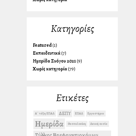
Kατηγορίες
Featured
(1)
Εκπαιδευτικά
(7)
Ημερίδα Συλλόγου 2021
(9)
Χωρίς κατηγορία
(79)
Ετικέτες
ΔΕΠΥ
Α΄ τάξη ΕΠΑΛ
ΕΠΑΛ
Εργαστήρια
Ημερίδα
Θεσσαλονίκη
Λευκή ουσία
Σύλλογος Βρεφονηπιοκόμων