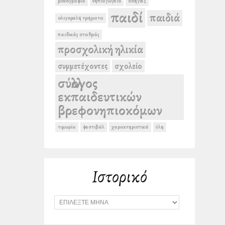
μονογραφία
νηπιαγωγείο
οδηγίες
παιδί
παιδιά
ολιγομελή τμήματα
παιδικός σταθμός
προσχολική ηλικία
συμμετέχοντες
σχολείο
σύλλογος
εκπαιδευτικών
βρεφονηπιοκόμων
τιμωρία
φεστιβάλ
χαρακτηριστικά
ύλη
Ιστορικό
Ι
σ
τ
ο