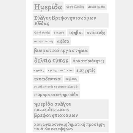
Ημερίδα
Θεσσαλονίκη
Λευκή ουσία
Σύλλογος Βρεφονηπιοκόμων
Ελλάδας
έφηβοι
ανάπτυξη
Φαιά ουσία
έγκριση
αφίσα
αντιμετώπιση
βιωματικά εργαστήρια
δελτίο τύπου
δραστηριότητες
εισηγητές
εγγραφές
εγκληματικότητα
εκπαιδευτικοί
ενήλικας
επαγγελματικός προσανατολισμός
επιμορφωτική ημερίδα
ημερίδα συλλόγου
εκπαιδευτικών
βρεφονηπιοκόμων
κοινωνικοσυναισθηματική προσέγγιση
παιδιών και εφήβων