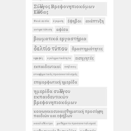
Σύλλογος Βρεφονηπιοκόμων
Ελλάδας
έφηβοι
ανάπτυξη
Φαιά ουσία
έγκριση
αφίσα
αντιμετώπιση
βιωματικά εργαστήρια
δελτίο τύπου
δραστηριότητες
εισηγητές
εγγραφές
εγκληματικότητα
εκπαιδευτικοί
ενήλικας
επαγγελματικός προσανατολισμός
επιμορφωτική ημερίδα
ημερίδα συλλόγου
εκπαιδευτικών
βρεφονηπιοκόμων
κοινωνικοσυναισθηματική προσέγγιση
παιδιών και εφήβων
κουκλοθέατρο
μαθήματα προσανατολισμού