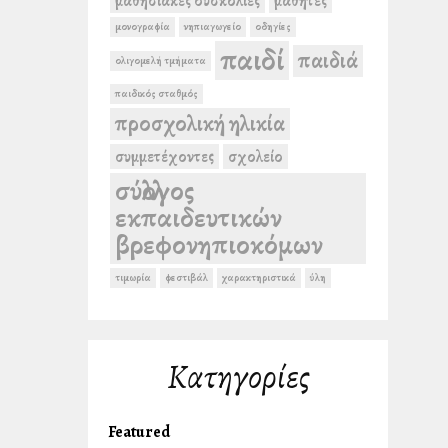
μαθησιακές δυσκολίες
μαθητές
μονογραφία
νηπιαγωγείο
οδηγίες
παιδί
παιδιά
ολιγομελή τμήματα
παιδικός σταθμός
προσχολική ηλικία
συμμετέχοντες
σχολείο
σύλλογος
εκπαιδευτικών
βρεφονηπιοκόμων
τιμωρία
φεστιβάλ
χαρακτηριστικά
ύλη
Kατηγορίες
Featured