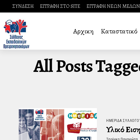
ΣΥΝΔΕΣΗ
ΕΓΓΡΑΦΗ ΣΤΟ SITE
ΕΓΓΡΑΦΗ ΝΕΩΝ ΜΕΛΩΝ
Αρχικη
Καταστατικό
All Posts Tagg
ΗΜΕΡΊΔΑ ΣΥΛΛΌΓΟ
Υλικό Εισ
Τσούγκα Παναγιώτα