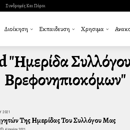
Συνδρομές Και Πόροι
Διοίκηση
Εκπαιδευση
Χρησιμα
Ανακο
ed "ημερίδα Συλλόγο
Βρεφονηπιοκόμων"
Υ 2021
ηγητών Της Ημερίδας Του Συλλόγου Μας
4 Ιουνίου 2021