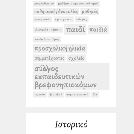
κουκλοθέατρο
μαθήματα προσανατολισμού
μαθησιακές δυσκολίες
μαθητές
μονογραφία
νηπιαγωγείο
οδηγίες
παιδί
παιδιά
ολιγομελή τμήματα
παιδικός σταθμός
προσχολική ηλικία
συμμετέχοντες
σχολείο
σύλλογος
εκπαιδευτικών
βρεφονηπιοκόμων
τιμωρία
φεστιβάλ
χαρακτηριστικά
ύλη
Ιστορικό