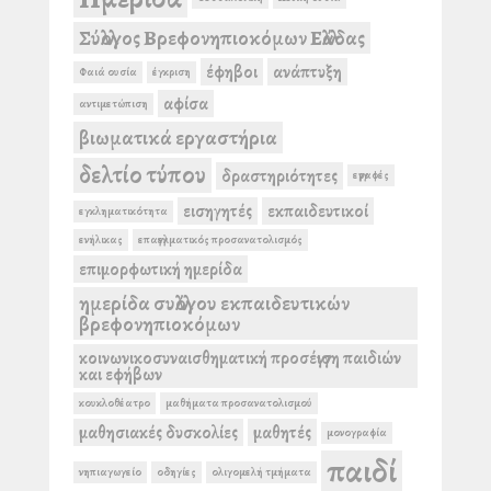
Σύλλογος Βρεφονηπιοκόμων Ελλάδας
έφηβοι
ανάπτυξη
Φαιά ουσία
έγκριση
αφίσα
αντιμετώπιση
βιωματικά εργαστήρια
δελτίο τύπου
δραστηριότητες
εγγραφές
εισηγητές
εκπαιδευτικοί
εγκληματικότητα
ενήλικας
επαγγελματικός προσανατολισμός
επιμορφωτική ημερίδα
ημερίδα συλλόγου εκπαιδευτικών
βρεφονηπιοκόμων
κοινωνικοσυναισθηματική προσέγγιση παιδιών
και εφήβων
κουκλοθέατρο
μαθήματα προσανατολισμού
μαθησιακές δυσκολίες
μαθητές
μονογραφία
παιδί
νηπιαγωγείο
οδηγίες
ολιγομελή τμήματα