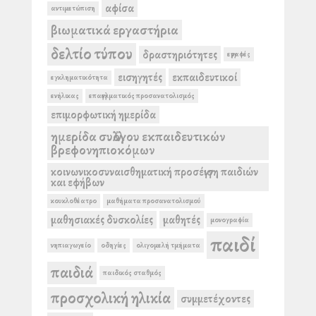
αφίσα
αντιμετώπιση
βιωματικά εργαστήρια
δελτίο τύπου
δραστηριότητες
εγγραφές
εισηγητές
εκπαιδευτικοί
εγκληματικότητα
ενήλικας
επαγγελματικός προσανατολισμός
επιμορφωτική ημερίδα
ημερίδα συλλόγου εκπαιδευτικών
βρεφονηπιοκόμων
κοινωνικοσυναισθηματική προσέγγιση παιδιών
και εφήβων
κουκλοθέατρο
μαθήματα προσανατολισμού
μαθησιακές δυσκολίες
μαθητές
μονογραφία
παιδί
νηπιαγωγείο
οδηγίες
ολιγομελή τμήματα
παιδιά
παιδικός σταθμός
προσχολική ηλικία
συμμετέχοντες