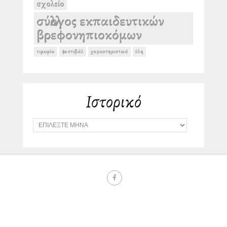
σχολείο
σύλλογος εκπαιδευτικών
βρεφονηπιοκόμων
τιμωρία
φεστιβάλ
χαρακτηριστικά
ύλη
Ιστορικό
Ι
σ
τ
ο
ρ
ι
κ
ό