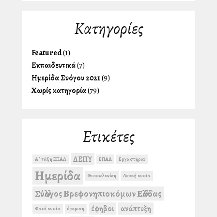
Kατηγορίες
Featured
(1)
Εκπαιδευτικά
(7)
Ημερίδα Συλλόγου 2021
(9)
Χωρίς κατηγορία
(79)
Ετικέτες
ΔΕΠΥ
Α΄ τάξη ΕΠΑΛ
ΕΠΑΛ
Εργαστήρια
Ημερίδα
Θεσσαλονίκη
Λευκή ουσία
Σύλλογος Βρεφονηπιοκόμων Ελλάδας
έφηβοι
ανάπτυξη
Φαιά ουσία
έγκριση