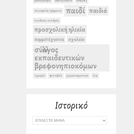
μονογραφία
νηπιαγωγείο
οδηγίες
παιδί
παιδιά
ολιγομελή τμήματα
παιδικός σταθμός
προσχολική ηλικία
συμμετέχοντες
σχολείο
σύλλογος
εκπαιδευτικών
βρεφονηπιοκόμων
τιμωρία
φεστιβάλ
χαρακτηριστικά
ύλη
Ιστορικό
Ι
σ
τ
ο