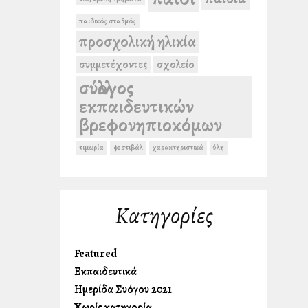
παιδικός σταθμός
προσχολική ηλικία
συμμετέχοντες
σχολείο
σύλλογος
εκπαιδευτικών
βρεφονηπιοκόμων
τιμωρία
φεστιβάλ
χαρακτηριστικά
ύλη
Kατηγορίες
Featured
Εκπαιδευτικά
Ημερίδα Συλλόγου 2021
Χωρίς κατηγορία