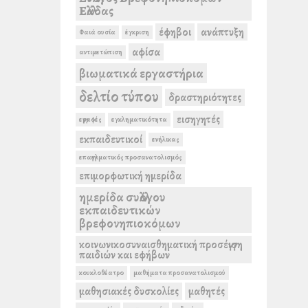
Ελλάδας
έφηβοι
ανάπτυξη
Φαιά ουσία
έγκριση
αφίσα
αντιμετώπιση
βιωματικά εργαστήρια
δελτίο τύπου
δραστηριότητες
εισηγητές
εγγραφές
εγκληματικότητα
εκπαιδευτικοί
ενήλικας
επαγγελματικός προσανατολισμός
επιμορφωτική ημερίδα
ημερίδα συλλόγου
εκπαιδευτικών
βρεφονηπιοκόμων
κοινωνικοσυναισθηματική προσέγγιση
παιδιών και εφήβων
κουκλοθέατρο
μαθήματα προσανατολισμού
μαθησιακές δυσκολίες
μαθητές