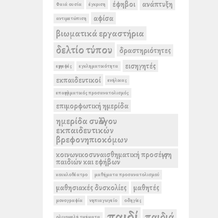
έφηβοι
ανάπτυξη
Φαιά ουσία
έγκριση
αφίσα
αντιμετώπιση
βιωματικά εργαστήρια
δελτίο τύπου
δραστηριότητες
εισηγητές
εγγραφές
εγκληματικότητα
εκπαιδευτικοί
ενήλικας
επαγγελματικός προσανατολισμός
επιμορφωτική ημερίδα
ημερίδα συλλόγου
εκπαιδευτικών
βρεφονηπιοκόμων
κοινωνικοσυναισθηματική προσέγγιση
παιδιών και εφήβων
κουκλοθέατρο
μαθήματα προσανατολισμού
μαθησιακές δυσκολίες
μαθητές
μονογραφία
νηπιαγωγείο
οδηγίες
παιδί
παιδιά
ολιγομελή τμήματα