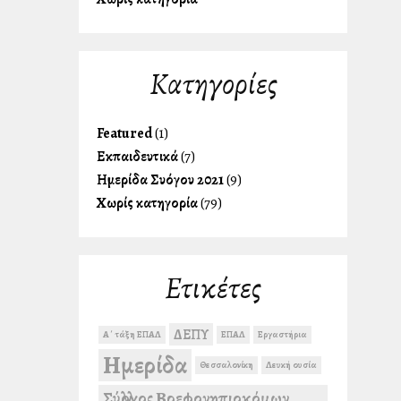
Kατηγορίες
Featured
(1)
Εκπαιδευτικά
(7)
Ημερίδα Συλλόγου 2021
(9)
Χωρίς κατηγορία
(79)
Ετικέτες
ΔΕΠΥ
Α΄ τάξη ΕΠΑΛ
ΕΠΑΛ
Εργαστήρια
Ημερίδα
Θεσσαλονίκη
Λευκή ουσία
Σύλλογος Βρεφονηπιοκόμων