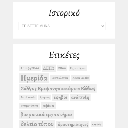
Ιστορικό
Ι
σ
τ
ο
ρ
ι
Ετικέτες
κ
ό
ΔΕΠΥ
Α΄ τάξη ΕΠΑΛ
ΕΠΑΛ
Εργαστήρια
Ημερίδα
Θεσσαλονίκη
Λευκή ουσία
Σύλλογος Βρεφονηπιοκόμων Ελλάδας
έφηβοι
ανάπτυξη
Φαιά ουσία
έγκριση
αφίσα
αντιμετώπιση
βιωματικά εργαστήρια
δελτίο τύπου
δραστηριότητες
εγγραφές