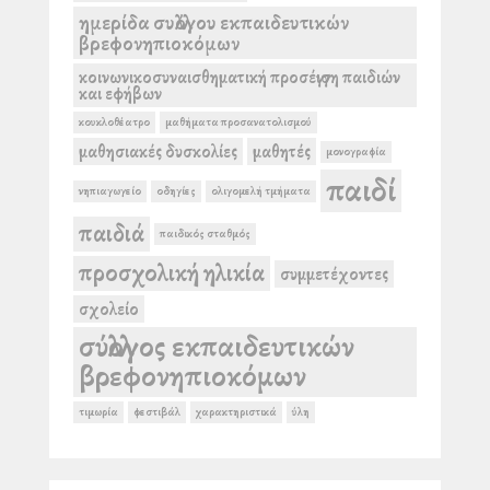
ημερίδα συλλόγου εκπαιδευτικών
βρεφονηπιοκόμων
κοινωνικοσυναισθηματική προσέγγιση παιδιών
και εφήβων
κουκλοθέατρο
μαθήματα προσανατολισμού
μαθησιακές δυσκολίες
μαθητές
μονογραφία
παιδί
νηπιαγωγείο
οδηγίες
ολιγομελή τμήματα
παιδιά
παιδικός σταθμός
προσχολική ηλικία
συμμετέχοντες
σχολείο
σύλλογος εκπαιδευτικών
βρεφονηπιοκόμων
τιμωρία
φεστιβάλ
χαρακτηριστικά
ύλη