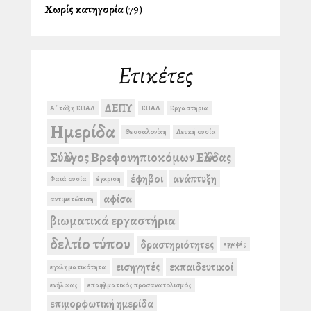
Χωρίς κατηγορία
(79)
Ετικέτες
ΔΕΠΥ
Α΄ τάξη ΕΠΑΛ
ΕΠΑΛ
Εργαστήρια
Ημερίδα
Θεσσαλονίκη
Λευκή ουσία
Σύλλογος Βρεφονηπιοκόμων Ελλάδας
έφηβοι
ανάπτυξη
Φαιά ουσία
έγκριση
αφίσα
αντιμετώπιση
βιωματικά εργαστήρια
δελτίο τύπου
δραστηριότητες
εγγραφές
εισηγητές
εκπαιδευτικοί
εγκληματικότητα
ενήλικας
επαγγελματικός προσανατολισμός
επιμορφωτική ημερίδα