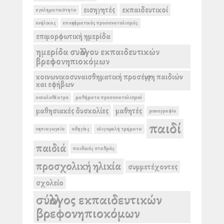
εισηγητές
εκπαιδευτικοί
εγκληματικότητα
ενήλικας
επαγγελματικός προσανατολισμός
επιμορφωτική ημερίδα
ημερίδα συλλόγου εκπαιδευτικών
βρεφονηπιοκόμων
κοινωνικοσυναισθηματική προσέγγιση παιδιών
και εφήβων
κουκλοθέατρο
μαθήματα προσανατολισμού
μαθησιακές δυσκολίες
μαθητές
μονογραφία
παιδί
νηπιαγωγείο
οδηγίες
ολιγομελή τμήματα
παιδιά
παιδικός σταθμός
προσχολική ηλικία
συμμετέχοντες
σχολείο
σύλλογος εκπαιδευτικών
βρεφονηπιοκόμων