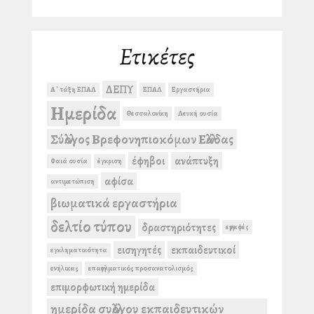
Ετικέτες
ΔΕΠΥ
Α΄ τάξη ΕΠΑΛ
ΕΠΑΛ
Εργαστήρια
Ημερίδα
Θεσσαλονίκη
Λευκή ουσία
Σύλλογος Βρεφονηπιοκόμων Ελλάδας
έφηβοι
ανάπτυξη
Φαιά ουσία
έγκριση
αφίσα
αντιμετώπιση
βιωματικά εργαστήρια
δελτίο τύπου
δραστηριότητες
εγγραφές
εισηγητές
εκπαιδευτικοί
εγκληματικότητα
ενήλικας
επαγγελματικός προσανατολισμός
επιμορφωτική ημερίδα
ημερίδα συλλόγου εκπαιδευτικών