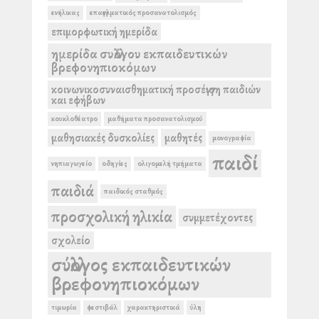
ενήλικας
επαγγελματικός προσανατολισμός
επιμορφωτική ημερίδα
ημερίδα συλλόγου εκπαιδευτικών
βρεφονηπιοκόμων
κοινωνικοσυναισθηματική προσέγγιση παιδιών
και εφήβων
κουκλοθέατρο
μαθήματα προσανατολισμού
μαθησιακές δυσκολίες
μαθητές
μονογραφία
παιδί
νηπιαγωγείο
οδηγίες
ολιγομελή τμήματα
παιδιά
παιδικός σταθμός
προσχολική ηλικία
συμμετέχοντες
σχολείο
σύλλογος εκπαιδευτικών
βρεφονηπιοκόμων
τιμωρία
φεστιβάλ
χαρακτηριστικά
ύλη