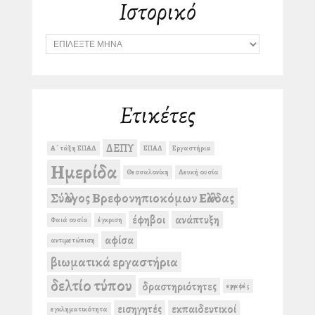
Ιστορικό
Ι
σ
τ
ο
ρ
ι
Ετικέτες
κ
ό
ΔΕΠΥ
Α΄ τάξη ΕΠΑΛ
ΕΠΑΛ
Εργαστήρια
Ημερίδα
Θεσσαλονίκη
Λευκή ουσία
Σύλλογος Βρεφονηπιοκόμων Ελλάδας
έφηβοι
ανάπτυξη
Φαιά ουσία
έγκριση
αφίσα
αντιμετώπιση
βιωματικά εργαστήρια
δελτίο τύπου
δραστηριότητες
εγγραφές
εισηγητές
εκπαιδευτικοί
εγκληματικότητα