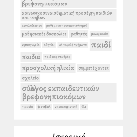
βρεφονηπιοκόμων
κοινωνικοσυναισθηματική προσέγγιση παιδιών
και εφήβων
κουκλοθέατρο
μαθήματα προσανατολισμού
μαθησιακές δυσκολίες
μαθητές
μονογραφία
παιδί
νηπιαγωγείο
οδηγίες
ολιγομελή τμήματα
παιδιά
παιδικός σταθμός
προσχολική ηλικία
συμμετέχοντες
σχολείο
σύλλογος εκπαιδευτικών
βρεφονηπιοκόμων
τιμωρία
φεστιβάλ
χαρακτηριστικά
ύλη
Ιστορικό