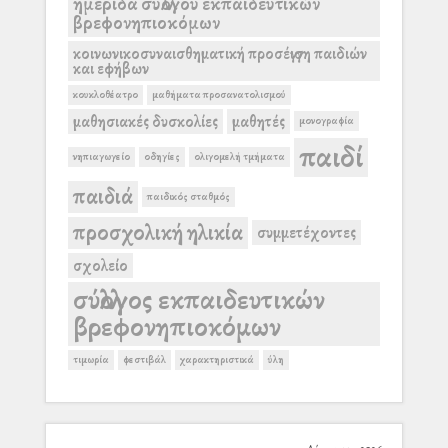
ημερίδα συλλόγου εκπαιδευτικών
βρεφονηπιοκόμων
κοινωνικοσυναισθηματική προσέγγιση παιδιών
και εφήβων
κουκλοθέατρο
μαθήματα προσανατολισμού
μαθησιακές δυσκολίες
μαθητές
μονογραφία
παιδί
νηπιαγωγείο
οδηγίες
ολιγομελή τμήματα
παιδιά
παιδικός σταθμός
προσχολική ηλικία
συμμετέχοντες
σχολείο
σύλλογος εκπαιδευτικών
βρεφονηπιοκόμων
τιμωρία
φεστιβάλ
χαρακτηριστικά
ύλη