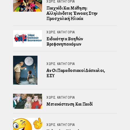
ΧΩΡΊΣ ΚΑΤΗΓΟΡΊΑ
Παιχνίδι Και Μάθηση:
Αλληλένδετες Έννοιες Στην
Προσχολική Ηλικία
ΧΩΡΊΣ ΚΑΤΗΓΟΡΊΑ
Ειδικότητα Βοηθών
Βρεφονηπιοκόμων
ΧΩΡΊΣ ΚΑΤΗΓΟΡΊΑ
Αν Οι Παραδοσιακοί Δάσκαλοι,
ΕΣΥ
ΧΩΡΊΣ ΚΑΤΗΓΟΡΊΑ
Μετανάστευση Και Παιδί
ΧΩΡΊΣ ΚΑΤΗΓΟΡΊΑ