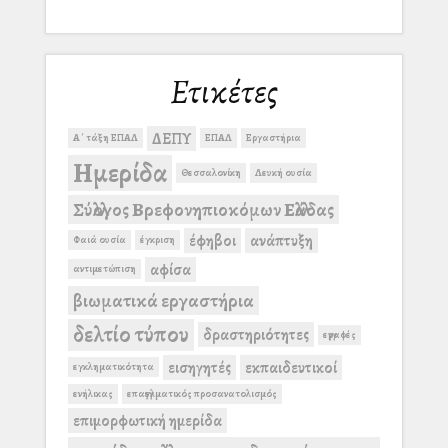
Ετικέτες
ΔΕΠΥ
Α΄ τάξη ΕΠΑΛ
ΕΠΑΛ
Εργαστήρια
Ημερίδα
Θεσσαλονίκη
Λευκή ουσία
Σύλλογος Βρεφονηπιοκόμων Ελλάδας
έφηβοι
ανάπτυξη
Φαιά ουσία
έγκριση
αφίσα
αντιμετώπιση
βιωματικά εργαστήρια
δελτίο τύπου
δραστηριότητες
εγγραφές
εισηγητές
εκπαιδευτικοί
εγκληματικότητα
ενήλικας
επαγγελματικός προσανατολισμός
επιμορφωτική ημερίδα